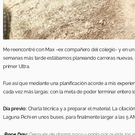
Me reencontré con Max –ex compañero del colegio- y en un 
semanas más tarde estábamos planeando carreras nuevas, esta 
primer Ultra.
Fue así que mediante una planificación acorde a mis experie
cada vez más largas; con la meta de poder terminar entero l
Día previo:
Charla técnica y a preparar el material. La citació
Laguna Pichi en unos buses, para finalmente largar a las 5 A
Race Day:
Después de dormir poco y nada por quizás los ner