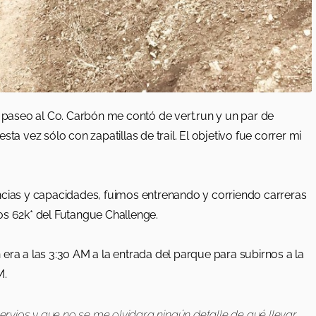
paseo al Co. Carbón me contó de vert.run y un par de
vez sólo con zapatillas de trail. El objetivo fue correr mi
ncias y capacidades, fuimos entrenando y corriendo carreras
os 62k* del Futangue Challenge.
n era a las 3:30 AM a la entrada del parque para subirnos a la
M.
vios y que no se me olvidara ningún detalle de qué llevar