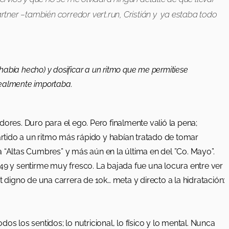
artner –también corredor vert.run, Cristián y ya estaba todo
había hecho) y dosificar a un ritmo que me permitiese
realmente importaba.
ores. Duro para el ego. Pero finalmente valió la pena;
tido a un ritmo más rápido y habían tratado de tomar
 “Altas Cumbres” y más aún en la última en del ”Co. Mayo”.
49 y sentirme muy fresco. La bajada fue una locura entre ver
t digno de una carrera de 10k… meta y directo a la hidratación:
s los sentidos; lo nutricional, lo físico y lo mental. Nunca