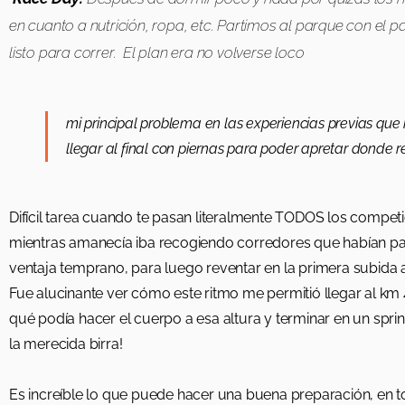
en cuanto a nutrición, ropa, etc. Partimos al parque con el p
listo para correr. El plan era no volverse loco
mi principal problema en las experiencias previas que 
llegar al final con piernas para poder apretar donde 
Difícil tarea cuando te pasan literalmente TODOS los competid
mientras amanecía iba recogiendo corredores que habían par
ventaja temprano, para luego reventar en la primera subida a
Fue alucinante ver cómo este ritmo me permitió llegar al km 
qué podía hacer el cuerpo a esa altura y terminar en un sprin
la merecida birra!
Es increíble lo que puede hacer una buena preparación, en todo