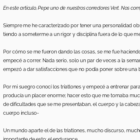
En este articulo, Pepe uno de nuestros corredores Vert. Nos com
Siempre me he caracterizado por tener una personalidad o
tiendo a someterme a un rigor y disciplina fuera de lo que m
Por cómo se me fueron dando las cosas, se me fue haciendo 
empecé a correr. Nada serio, solo un par de veces a la sem
empezó a dar satisfacciones que no podía poner sobre una 
Por mi suegro conocí los triatlones y empecé a entrenar para
producía un placer enorme; hacer esto que me tomaba mucho 
de dificultades que se me presentaban, el cuerpo y la cabe
cuerpo incluso-
Un mundo aparte el de las triatlones, mucho discurso, mucho
importante de esto: el endurance.