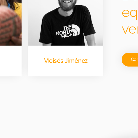
eq
ver
Con
Moisés Jiménez