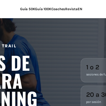
Guía 50K
Guía 100K
Coaches
Revista
EN
 TRAIL
S DE
1 o 2
ARA
sesiones de 
NNING
20 a 
por sesión