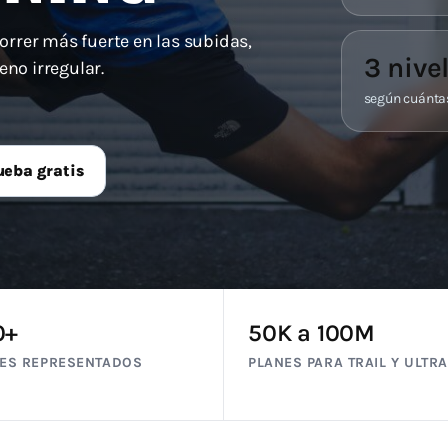
correr más fuerte en las subidas,
3 nive
reno irregular.
según cuántas
ueba gratis
0+
50K a 100M
SES REPRESENTADOS
PLANES PARA TRAIL Y ULTRA