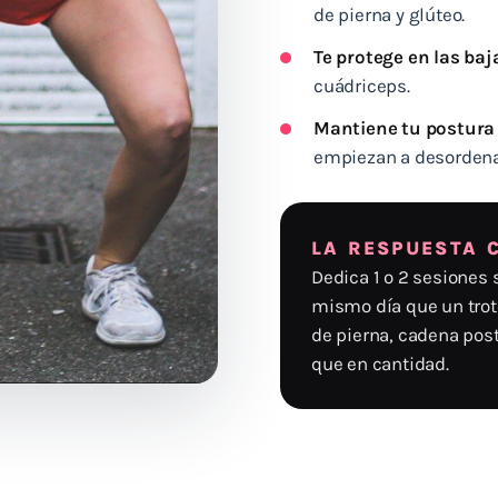
de pierna y glúteo.
Te protege en las ba
cuádriceps.
Mantiene tu postura
empiezan a desordenar
LA RESPUESTA 
Dedica 1 o 2 sesiones
mismo día que un trote
de pierna, cadena post
que en cantidad.