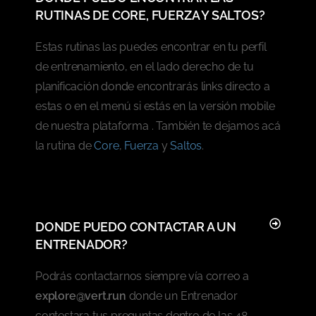
RUTINAS DE CORE, FUERZA Y SALTOS?
Estas rutinas las puedes encontrar en tu perfil
de entrenamiento, en el lado derecho de tu
planificación donde encontrarás links directo a
estas o en el menú si estás en la versión mobile
de nuestra plataforma . También te dejamos acá
la rutina de
Core
,
Fuerza
y
Saltos
.
DONDE PUEDO CONTACTAR A UN
ENTRENADOR?
Podrás contactarnos siempre vía correo a
explore@vert.run
donde un Entrenador
contestara tus preguntas dentro de las 48