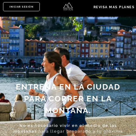
INICIAR SESIÓN
REVISA MAS PLANES
ENTRENA EN LA CIUDAD
PARA CORRER EN LA
MONTAÑA.
No es necesario vivir en el medio de las
montañas
para llegar preparado a tu próxima