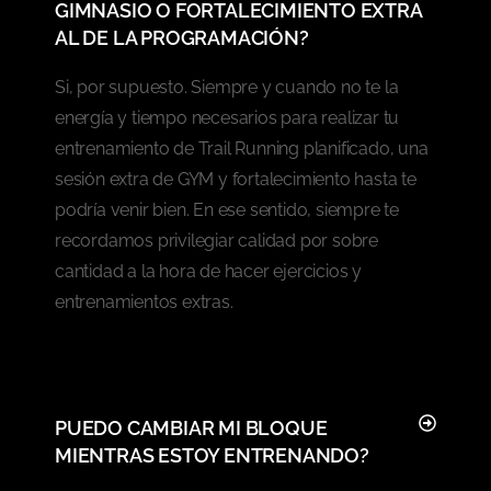
GIMNASIO O FORTALECIMIENTO EXTRA
AL DE LA PROGRAMACIÓN?
Si, por supuesto. Siempre y cuando no te la
energía y tiempo necesarios para realizar tu
entrenamiento de Trail Running planificado, una
sesión extra de GYM y fortalecimiento hasta te
podría venir bien. En ese sentido, siempre te
recordamos privilegiar calidad por sobre
cantidad a la hora de hacer ejercicios y
entrenamientos extras.
PUEDO CAMBIAR MI BLOQUE
MIENTRAS ESTOY ENTRENANDO?