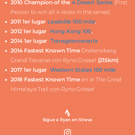
2010 Champion of the
4 Desert Series
(First
Person to win all 4 races in the series)
2011 1er lugar
Leadville 100 mile
.
2012 1er lugar
Hong Kong 100
.
2014 1er lugar
Transgrancanaria
2014 Fastest Known Time
Drakensberg
Grand Traverse con Ryno Griesel
(
215km)
2017 1er lugar
Western States 100 mile
2018 Fastest Known Time
en el The Great
Himalaya Trail con Ryno Griesel
Sigue a Ryan en Strava