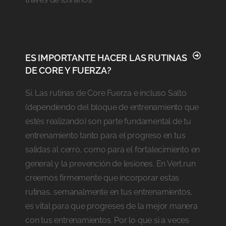
ES IMPORTANTE HACER LAS RUTINAS
DE CORE Y FUERZA?
Si. Las rutinas de Core Fuerza e incluso Salto
(dependiendo del bloque de entrenamiento que
estés realizando) son parte fundamental de tu
entrenamiento tanto para el progreso en tus
salidas al cerro, como para el fortalecimiento en
general y la prevención de lesiones. En Vert.run
creemos firmemente que incorporar estas
rutinas, semanalmente en tus entrenamientos,
es vital para que progreses de la mejor manera
con tus entrenamientos. Por lo que si a veces