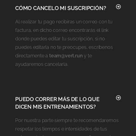
CÓMO CANCELO MI SUSCRIPCIÓN?
Al realizar tu pago recibiras un correo con tu
factura, en dicho correo encontrarás el link
donde puedes editar tu suscripción, si no
puedes editarla no te preocupes, escríbenos
directamente a
team@vert.run
y te
ayudaremos cancelarla.
PUEDO CORRER MÁS DE LO QUE
DICEN MIS ENTRENAMIENTOS?
Por nuestra parte siempre te recomendaremos
respetar los tiempos e intensidades de tus