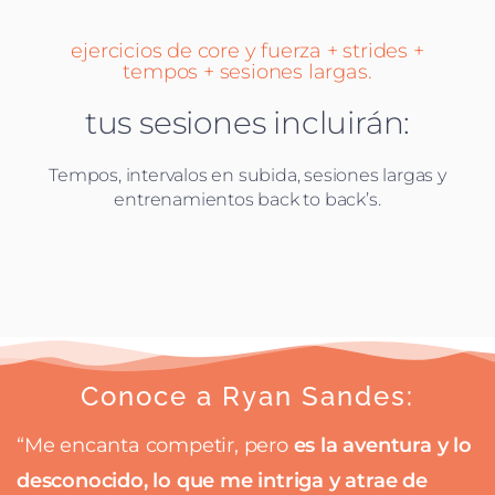
ejercicios de core y fuerza + strides +
tempos + sesiones largas.
tus sesiones incluirán:
Tempos, intervalos en subida, sesiones largas y
entrenamientos back to back’s.
Conoce a Ryan Sandes:
“Me encanta competir, pero
es la aventura y lo
desconocido, lo que me intriga y atrae de