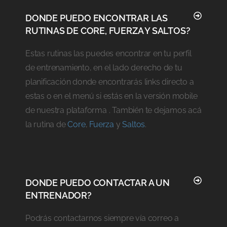
DONDE PUEDO ENCONTRAR LAS
RUTINAS DE CORE, FUERZA Y SALTOS?
Estas rutinas las puedes encontrar en tu perfil
de entrenamiento, en el lado derecho de tu
planificación donde encontrarás links directo a
estas o en el menú si estás en la versión mobile
de nuestra plataforma . También te dejamos acá
la rutina de
Core
,
Fuerza
y
Saltos
.
DONDE PUEDO CONTACTAR A UN
ENTRENADOR?
Podrás contactarnos siempre vía correo a