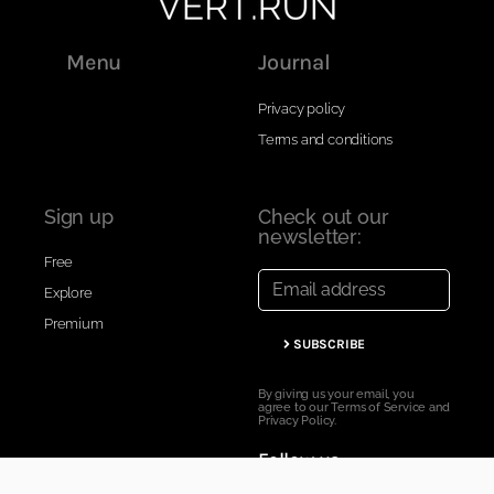
Menu
Journal
Privacy policy
Terms and conditions
Sign up
Check out our
newsletter:
Free
Explore
Premium
SUBSCRIBE
By giving us your email, you
agree to our Terms of Service and
Privacy Policy.
Follow us