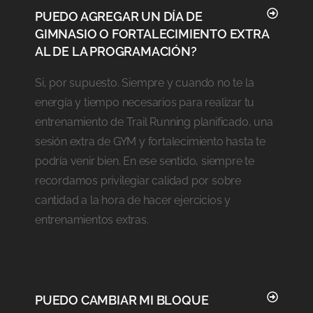
PUEDO AGREGAR UN DÍA DE
GIMNASIO O FORTALECIMIENTO EXTRA
AL DE LA PROGRAMACIÓN?
Si, por supuesto. Siempre y cuando no te la
energía y tiempo necesarios para realizar tu
entrenamiento de Trail Running planificado, una
sesión extra de GYM y fortalecimiento hasta te
podría venir bien. En ese sentido, siempre te
recordamos privilegiar calidad por sobre
cantidad a la hora de hacer ejercicios y
entrenamientos extras.
PUEDO CAMBIAR MI BLOQUE