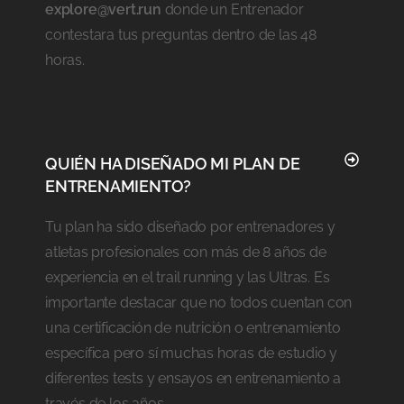
explore@vert.run
donde un Entrenador
contestara tus preguntas dentro de las 48
horas.
QUIÉN HA DISEÑADO MI PLAN DE
ENTRENAMIENTO?
Tu plan ha sido diseñado por entrenadores y
atletas profesionales con más de 8 años de
experiencia en el trail running y las Ultras. Es
importante destacar que no todos cuentan con
una certificación de nutrición o entrenamiento
específica pero sí muchas horas de estudio y
diferentes tests y ensayos en entrenamiento a
través de los años.