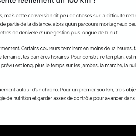
sente réellement un 100 km ?
 mais cette conversion dit peu de choses sur la difficulté réel
nde partie de la distance, alors qu’un parcours montagneux 
ètres de dénivelé et une gestion plus longue de la nuit.
rmément. Certains coureurs terminent en moins de 12 heures, t
terrain et les barrières horaires. Pour construire ton plan, est
t prévu est long, plus le temps sur les jambes, la marche, la nuit
ement autour d’un chrono. Pour un premier 100 km, trois objectif
ie de nutrition et garder assez de contrôle pour avancer dans le