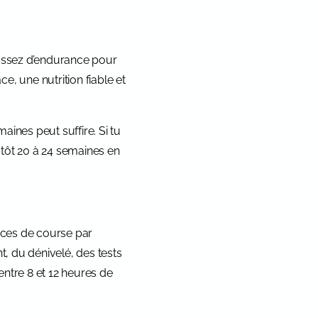
 assez d’endurance pour
, une nutrition fiable et
aines peut suffire. Si tu
utôt 20 à 24 semaines en
ances de course par
, du dénivelé, des tests
entre 8 et 12 heures de