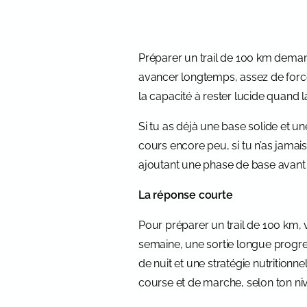
Préparer un trail de 100 km deman
avancer longtemps, assez de force 
la capacité à rester lucide quand la 
Si tu as déjà une base solide et un
cours encore peu, si tu n’as jamai
ajoutant une phase de base avant 
La réponse courte
Pour préparer un trail de 100 km, 
semaine, une sortie longue progre
de nuit et une stratégie nutritionn
course et de marche, selon ton nive