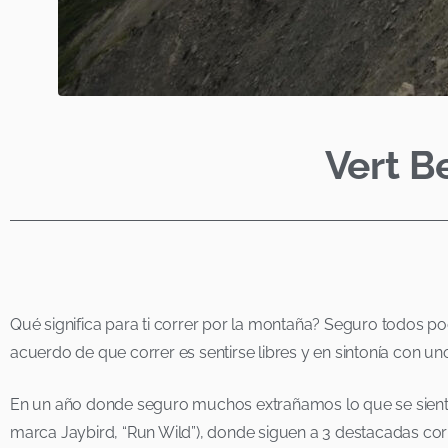
Vert B
Qué significa para ti correr por la montaña? Seguro todos pod
acuerdo de que correr es sentirse libres y en sintonía con u
En un año donde seguro muchos extrañamos lo que se siente sa
marca Jaybird, “Run Wild”), donde siguen a 3 destacadas cor