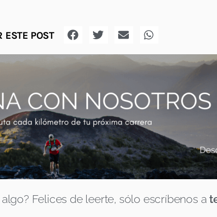
 ESTE POST
algo? Felices de leerte, sólo escríbenos a
t